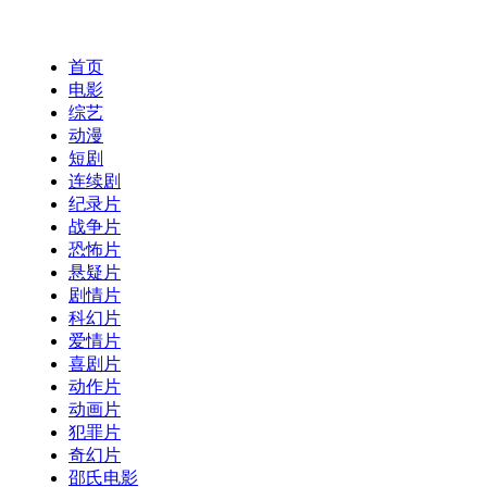
云端影视
首页
电影
综艺
动漫
短剧
连续剧
纪录片
战争片
恐怖片
悬疑片
剧情片
科幻片
爱情片
喜剧片
动作片
动画片
犯罪片
奇幻片
邵氏电影