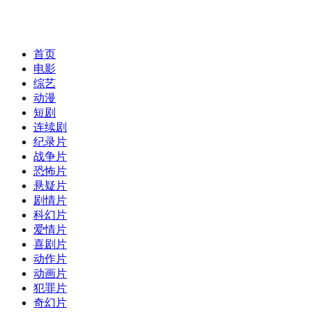
云端影视
首页
电影
综艺
动漫
短剧
连续剧
纪录片
战争片
恐怖片
悬疑片
剧情片
科幻片
爱情片
喜剧片
动作片
动画片
犯罪片
奇幻片